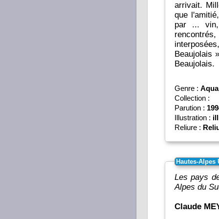
arrivait. Mi
que l'amiti
par ... vi
rencontrés,
interposées
Beaujolais » et «
Beaujolais.
Genre :
Aquar
Collection :
Parution :
199
Illustration :
il
Reliure :
Reli
Hautes-Alpes 
Les pays de
Alpes du Su
Claude M