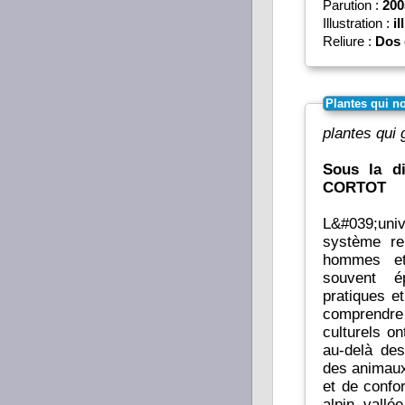
Parution :
200
Illustration :
il
Reliure :
Dos 
Plantes qui n
plantes qui
Sous la d
CORTOT
L&#039;uni
système re
hommes et
souvent é
pratiques e
comprendre
culturels o
au-delà des
des animaux
et de confor
alpin, vallé