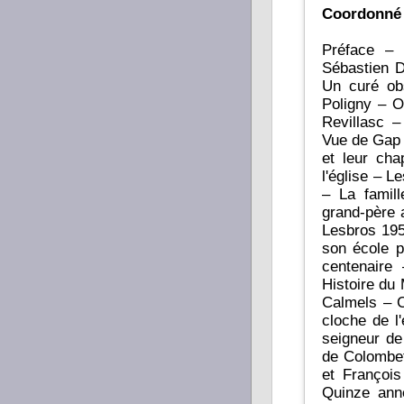
Coordonné
Préface – 
Sébastien D
Un curé ob
Poligny – O
Revillasc 
Vue de Gap 
et leur ch
l'église – 
– La famil
grand-père 
Lesbros 195
son école p
centenaire
Histoire du
Calmels – 
cloche de l'
seigneur de
de Colombet
et Françoi
Quinze ann