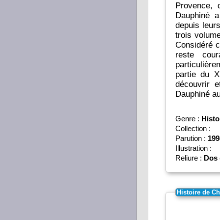
Provence, d
Dauphiné a
depuis leur
trois volume
Considéré 
reste cou
particulière
partie du X
découvrir e
Genre :
Histo
Collection :
Parution :
199
Illustration :
Reliure :
Dos 
Histoire de C