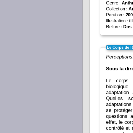
Genre :
Anth
Collection :
An
Parution :
200
Illustration :
il
Reliure :
Dos 
Le Corps de l
Perceptions,
Sous la di
Le corps d
biologique
adaptation
Quelles s
adaptations 
se protéger
questions 
effet, le co
contrôlé et