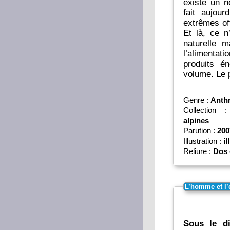
existe un n
fait aujour
extrêmes of
Et là, ce n
naturelle 
l’alimentat
produits é
volume. Le p
Genre :
Anth
Collection
alpines
Parution :
200
Illustration :
il
Reliure :
Dos 
L’homme et l’
Sous le d