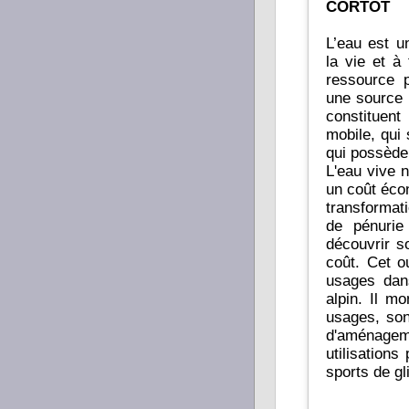
CORTOT
L’eau est u
la vie et à
ressource p
une source 
constituen
mobile, qui 
qui possède 
L'eau vive 
un coût éco
transformat
de pénurie
découvrir s
coût. Cet o
usages dan
alpin. Il m
usages, son
d'aménagem
utilisations
sports de gl