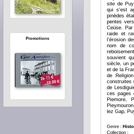
site de Puy
qui s’est 
pinèdes éta
pentes vers
Ceüse. Par 
raide et r
Promotions
l’érosion de
nom de col
reboisemen
souvient qu
siècle, un p
et de la France ? Dans une période de guerres c
de Religion
construites
de Lesdigui
ces pages d
Piemore, P
Pieymouron
lez Gap, Pu
Genre :
Histo
Collection :