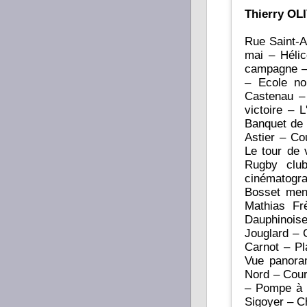
Thierry OL
Rue Saint-A
mai – Héli
campagne – 
– Ecole no
Castenau – 
victoire – 
Banquet de 
Astier – Co
Le tour de 
Rugby clu
cinématogr
Bosset menu
Mathias Fr
Dauphinois
Jouglard – 
Carnot – Pl
Vue panora
Nord – Cour
– Pompe à 
Sigoyer – C