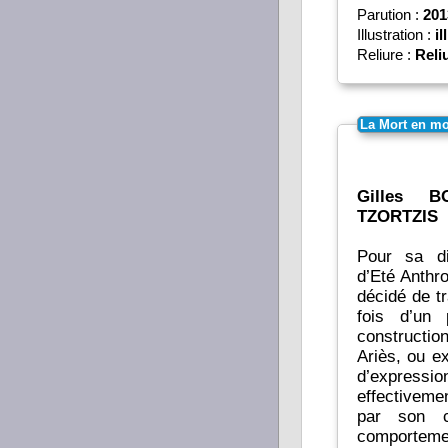
Parution :
201
Illustration :
il
Reliure :
Reli
La Mort en m
Gilles B
TZORTZIS
Pour sa di
d’Eté Anthro
décidé de traiter
fois d’un 
constructio
Ariès, ou ex
d’expressi
effectiveme
par son c
comporteme