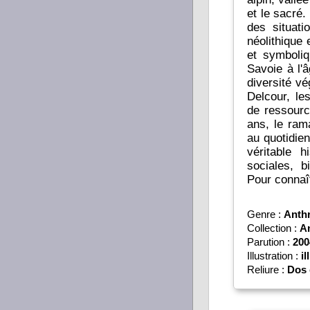
et le sacré.
des situat
néolithique
et symboliq
Savoie à l'â
diversité vé
Delcour, le
de ressourc
ans, le ram
au quotidie
véritable h
sociales, b
Pour connaî
Genre :
Anth
Collection :
An
Parution :
200
Illustration :
il
Reliure :
Dos 