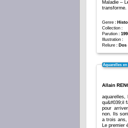
Maladie – L
transforme.
Genre :
Histo
Collection :
Parution :
199
Illustration :
Reliure :
Dos 
Aquarelles en
Allain REN
aquarelles,
qu&#039;il f
pour arrive
non. Ils sont
a trois ans
Le premier é