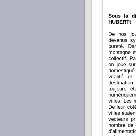
Sous la d
HUBERTt
De nos jou
devenus sym
pureté. Da
montagne et
collectif. Par co
on joue sur
domestiqué 
vitalité e
destination des co
toujours ét
numériqueme
villes. Les 
De leur côté
villes étaie
vecteurs pr
nombre de c
d’alimentati