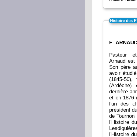
Histoire des 
E. ARNAU
Pasteur et
Arnaud est 
Son père au
avoir étudi
(1845-50),
(Ardèche) 
dernière ann
et en 1876 
l'un des c
président du
de Tournon (Ardèche). Si le protest
l'Histoire
Lesdiguièr
l'Histoire 