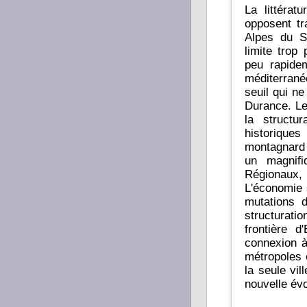
La littérat
opposent tr
Alpes du S
limite trop
peu rapidemen
méditerrané
seuil qui ne
Durance. Le
la structur
historiques
montagnard e
un magnif
Régionaux, sa m
L'économie 
mutations d
structurat
frontière d
connexion à un axe H méridien qui reli
métropoles 
la seule vi
nouvelle évo