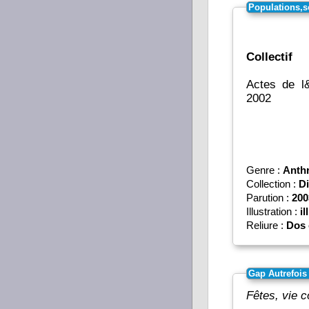
Populations,s
Collectif
Actes de l
2002
Genre :
Anth
Collection :
Di
Parution :
200
Illustration :
il
Reliure :
Dos 
Gap Autrefois
Fêtes, vie c