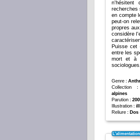
n’hésitent
recherches 
en compte l
peut-on rele
propres aux
considère l’
caractérisen
Puisse cet 
entre les sp
mort et à 
sociologue
Genre :
Anth
Collection
alpines
Parution :
200
Illustration :
il
Reliure :
Dos 
L’alimentatio