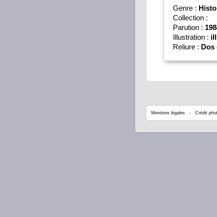
Genre :
Histo
Collection :
Parution :
198
Illustration :
il
Reliure :
Dos 
Mentions légales
- Crédit phot