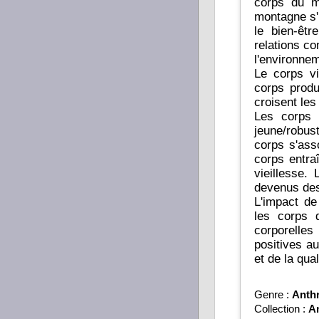
corps du m
montagne s'
le bien-êtr
relations c
l'environnem
Le corps vi
corps produ
croisent les
Les corps 
jeune/robus
corps s'asso
corps entra
vieillesse.
devenus des
L'impact de
les corps 
corporelle
positives au
et de la qua
Genre :
Anth
Collection :
An