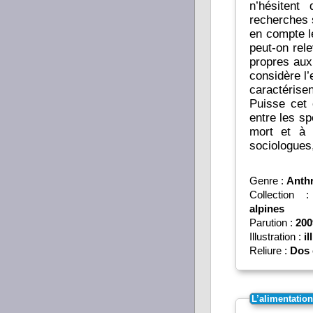
n’hésitent
recherches 
en compte l
peut-on rele
propres aux
considère l’
caractérisen
Puisse cet 
entre les sp
mort et à 
sociologue
Genre :
Anth
Collection
alpines
Parution :
200
Illustration :
il
Reliure :
Dos 
L’alimentatio