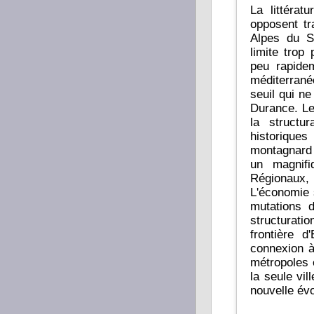
La littérat
opposent tr
Alpes du S
limite trop
peu rapidemen
méditerrané
seuil qui ne
Durance. Le
la structur
historiques
montagnard e
un magnif
Régionaux, sa m
L'économie 
mutations d
structurat
frontière d
connexion à un axe H méridien qui reli
métropoles 
la seule vi
nouvelle évo