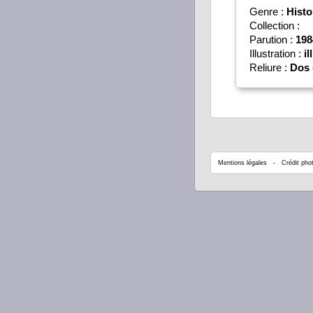
Genre :
Histo
Collection :
Parution :
198
Illustration :
il
Reliure :
Dos 
Mentions légales
- Crédit phot