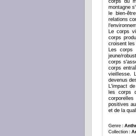
corps du m
montagne s'
le bien-êtr
relations c
l'environnem
Le corps vi
corps produ
croisent les
Les corps 
jeune/robus
corps s'asso
corps entra
vieillesse.
devenus des
L'impact de
les corps 
corporelle
positives au
et de la qua
Genre :
Anth
Collection :
An