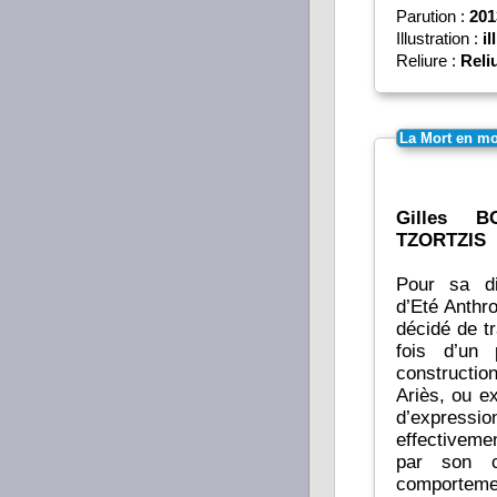
Parution :
201
Illustration :
il
Reliure :
Reli
La Mort en m
Gilles B
TZORTZIS
Pour sa di
d’Eté Anthro
décidé de traiter
fois d’un 
constructio
Ariès, ou ex
d’expressi
effectiveme
par son c
comporteme