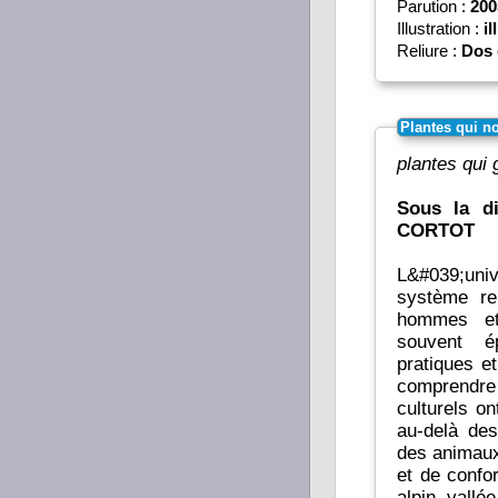
Parution :
200
Illustration :
il
Reliure :
Dos 
Plantes qui n
plantes qui
Sous la d
CORTOT
L&#039;uni
système re
hommes et
souvent é
pratiques e
comprendre
culturels o
au-delà des
des animaux
et de confor
alpin, vallé