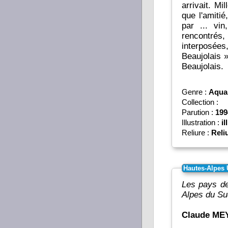
arrivait. Mi
que l'amiti
par ... vi
rencontrés,
interposées
Beaujolais » et «
Beaujolais.
Genre :
Aquar
Collection :
Parution :
199
Illustration :
il
Reliure :
Reli
Hautes-Alpes 
Les pays de
Alpes du Su
Claude M