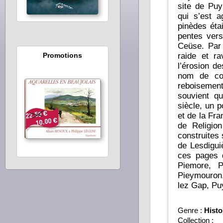
site de Puy
qui s’est 
pinèdes éta
pentes vers
Ceüse. Par 
Promotions
raide et r
l’érosion de
nom de col
reboisemen
souvient qu
siècle, un p
et de la France ? Dans une période de guerres c
de Religion
construites
de Lesdigui
ces pages d
Piemore, P
Pieymouron
lez Gap, Pu
Genre :
Histo
Collection :