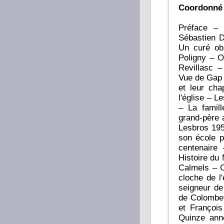
Coordonné
Préface – 
Sébastien D
Un curé ob
Poligny – O
Revillasc 
Vue de Gap 
et leur ch
l'église – 
– La famil
grand-père 
Lesbros 195
son école p
centenaire
Histoire du
Calmels – 
cloche de l'
seigneur de
de Colombet
et Françoi
Quinze ann