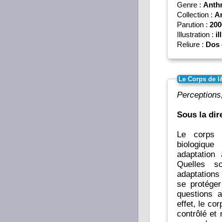
Genre :
Anth
Collection :
An
Parution :
200
Illustration :
il
Reliure :
Dos 
Le Corps de l
Perceptions,
Sous la di
Le corps d
biologique
adaptation
Quelles s
adaptations 
se protéger
questions 
effet, le co
contrôlé et