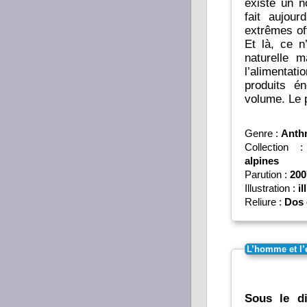
existe un n
fait aujour
extrêmes of
Et là, ce n
naturelle 
l’alimentat
produits é
volume. Le p
Genre :
Anth
Collection
alpines
Parution :
200
Illustration :
il
Reliure :
Dos 
L’homme et l’
Sous le d