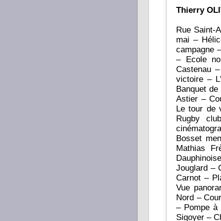
Thierry OL
Rue Saint-A
mai – Héli
campagne – 
– Ecole no
Castenau – 
victoire – 
Banquet de 
Astier – Co
Le tour de 
Rugby clu
cinématogr
Bosset menu
Mathias Fr
Dauphinois
Jouglard – 
Carnot – Pl
Vue panora
Nord – Cour
– Pompe à 
Sigoyer – C