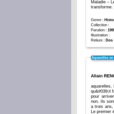
Maladie – L
transforme.
Genre :
Histo
Collection :
Parution :
199
Illustration :
Reliure :
Dos 
Aquarelles en
Allain REN
aquarelles,
qu&#039;il f
pour arrive
non. Ils sont
a trois ans
Le premier é