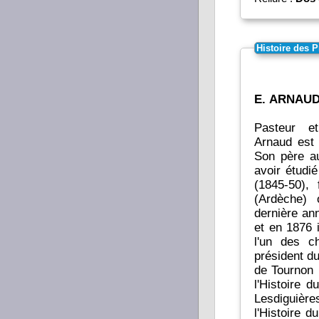
Histoire des 
E. ARNAU
Pasteur et
Arnaud est 
Son père au
avoir étudi
(1845-50),
(Ardèche) 
dernière ann
et en 1876 
l'un des c
président du
de Tournon (Ardèche). Si le protest
l'Histoire
Lesdiguièr
l'Histoire 