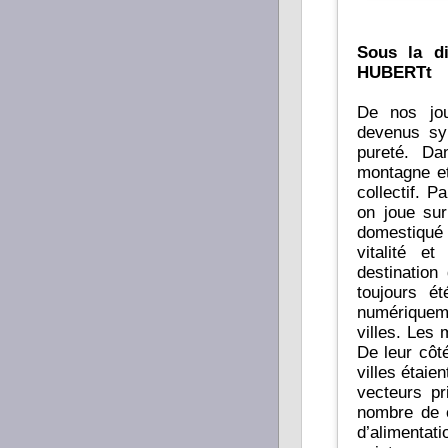
Sous la d
HUBERTt
De nos jou
devenus sym
pureté. Da
montagne et
collectif. Par co
on joue sur
domestiqué 
vitalité e
destination des co
toujours ét
numériqueme
villes. Les 
De leur côté
villes étaie
vecteurs pr
nombre de c
d’alimentati