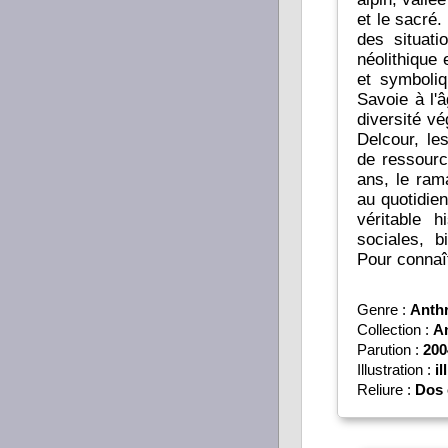
et le sacré.
des situat
néolithique
et symboliq
Savoie à l'â
diversité vé
Delcour, le
de ressourc
ans, le ram
au quotidie
véritable h
sociales, b
Pour connaî
Genre :
Anth
Collection :
An
Parution :
200
Illustration :
il
Reliure :
Dos 