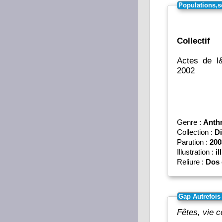
Populations,s
Collectif
Actes de l
2002
Genre :
Anth
Collection :
Di
Parution :
200
Illustration :
il
Reliure :
Dos 
Gap Autrefois
Fêtes, vie c