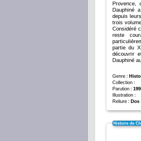
Provence, d
Dauphiné a
depuis leur
trois volume
Considéré 
reste cou
particulière
partie du X
découvrir e
Genre :
Histo
Collection :
Parution :
199
Illustration :
Reliure :
Dos 
Histoire de C