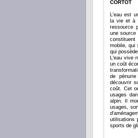
CORTOT
L’eau est u
la vie et à
ressource p
une source 
constituen
mobile, qui 
qui possède 
L'eau vive 
un coût éco
transformat
de pénurie
découvrir s
coût. Cet o
usages dan
alpin. Il m
usages, son
d'aménagem
utilisations
sports de gl