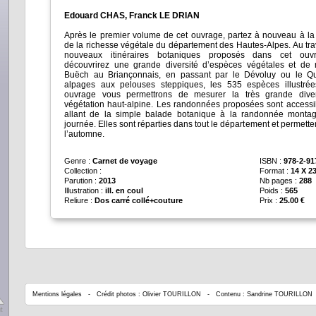
Edouard CHAS, Franck LE DRIAN
Après le premier volume de cet ouvrage, partez à nouveau à la
de la richesse végétale du département des Hautes-Alpes. Au tr
nouveaux itinéraires botaniques proposés dans cet ouv
découvrirez une grande diversité d’espèces végétales et de 
Buëch au Briançonnais, en passant par le Dévoluy ou le Q
alpages aux pelouses steppiques, les 535 espèces illustré
ouvrage vous permettrons de mesurer la très grande diver
végétation haut-alpine. Les randonnées proposées sont accessib
allant de la simple balade botanique à la randonnée monta
journée. Elles sont réparties dans tout le département et permett
l’automne.
Genre :
Carnet de voyage
ISBN :
978-2-91
Collection :
Format :
14 X 2
Parution :
2013
Nb pages :
288
Illustration :
ill. en coul
Poids :
565
Reliure :
Dos carré collé+couture
Prix :
25.00 €
Mentions légales
- Crédit photos :
Olivier TOURILLON
- Contenu :
Sandrine TOURILLON
-