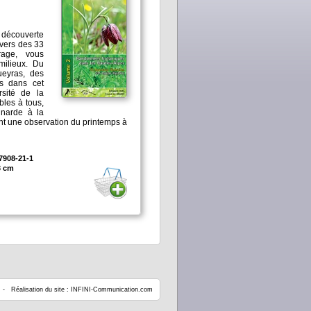
 découverte
avers des 33
rage, vous
milieux. Du
ueyras, des
es dans cet
sité de la
les à tous,
gnarde à la
ent une observation du printemps à
7908-21-1
3 cm
 Réalisation du site :
INFINI-Communication.com