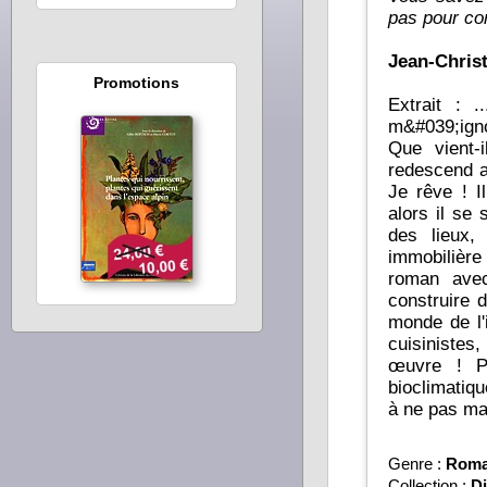
pas pour co
Jean-Chris
Promotions
Extrait : ... C&#039;est un autre gus qui entre,
m&#039;ign
Que vient-i
redescend a
Je rêve ! Il manquait une porte dans une autre maison, sans d
alors il se sert ici ! Je l
des lieux, vo
immobilièr
roman avec humour et
construire d
monde de l'
cuisinistes
œuvre ! Pour sa réflexion et ses conseils sur la construction
bioclimatiq
à ne pas ma
Genre :
Rom
Collection :
Di