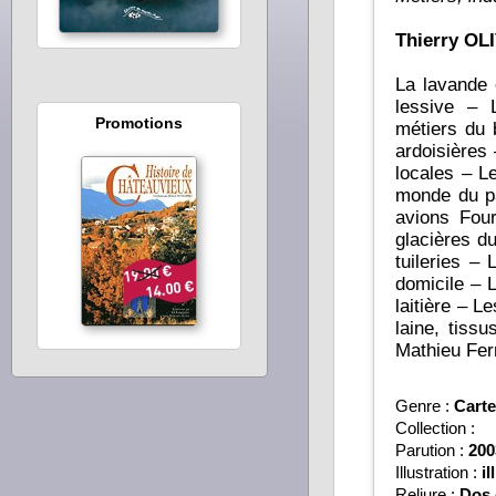
Thierry OL
La lavande 
lessive – 
Promotions
métiers du 
ardoisières
locales – L
monde du pa
avions Four
glacières d
tuileries –
domicile – 
laitière – 
laine, tissu
Mathieu Fer
Genre :
Carte
Collection :
Parution :
200
Illustration :
il
Reliure :
Dos 