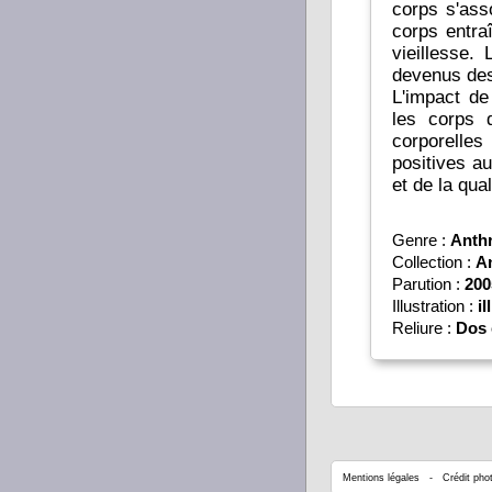
corps s'asso
corps entra
vieillesse.
devenus des
L'impact de
les corps 
corporelle
positives au
et de la qua
Genre :
Anth
Collection :
An
Parution :
200
Illustration :
il
Reliure :
Dos 
Mentions légales
- Crédit phot