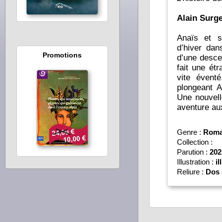
Alain Surge
Anaïs et s
d’hiver dan
Promotions
d’une desce
fait une ét
vite évent
plongeant A
Une nouvelle en
aventure au
Genre :
Roma
Collection :
Parution :
202
Illustration :
il
Reliure :
Dos 