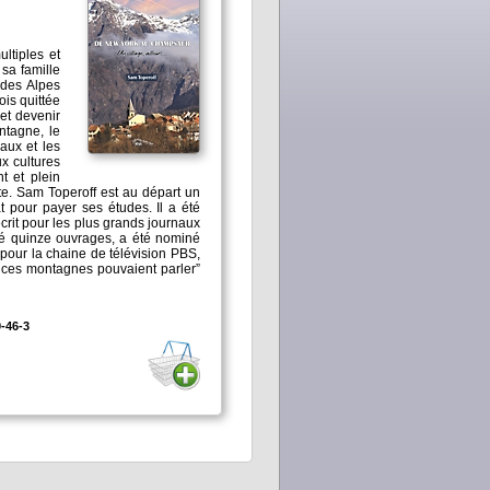
ltiples et
 sa famille
 des Alpes
ois quittée
et devenir
ntagne, le
vaux et les
ux cultures
t et plein
t un
 pour payer ses études. Il a été
écrit pour les plus grands journaux
blié quinze ouvrages, a été nominé
s pour la chaine de télévision PBS,
-46-3