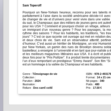
Sam Toperoff
Pourquoi un New-Yorkais heureux, reconnu pour ses talents mu
parfaitement à l’aise dans la société américaine décide-t-il avec
de changer de vie et d’univers pour venir vivre dans une vallée
du sud, le Champsaur, que des milliers de jeunes gens ont autref
pour les USA ? Comment et pourquoi choisir un village, ailleurs 
un immigrant d’un nouveau genre ? Pour les paysages, la mo
rythme des saisons ? Pour les habitants, les traditions, “les tra
jours” ? C’est ce que raconte cet ouvrage qui met en relation de
et deux choix de vie. Sam est un observateur attentif, pertinen
d’humour. C’est aussi un héritier de Montaigne, un vrai Humaniste. Sam Toperoff est au dépar
pur New-Yorkais, un gamin des rues de Brooklyn devenu soldat
basketteur, a enseigné à l’université et en tant que jour-naliste a 
et les meilleurs magazines littéraires aux USA. Il a écrit et pu
deux fois pour le “Prix Pulitzer”. Il a produit trente documentaire
l’un d’eux remportant un prestigieux “Emmy Award”. Son film “Si ces montagnes pouvaient parler”
est un hommage à la vallée du Champsaur et ses habitants.
Genre :
Témoignage de vie
ISBN :
978-2-493179
Collection :
Format :
14 x 21 cm
Parution :
2024
Nb pages :
340
Illustration :
Poids :
480
Reliure :
Dos carré collé
Prix :
17.50 €