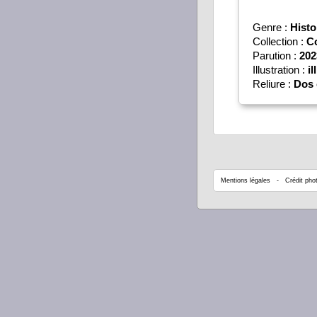
Genre :
Histo
Collection :
C
Parution :
202
Illustration :
il
Reliure :
Dos 
Mentions légales
- Crédit phot