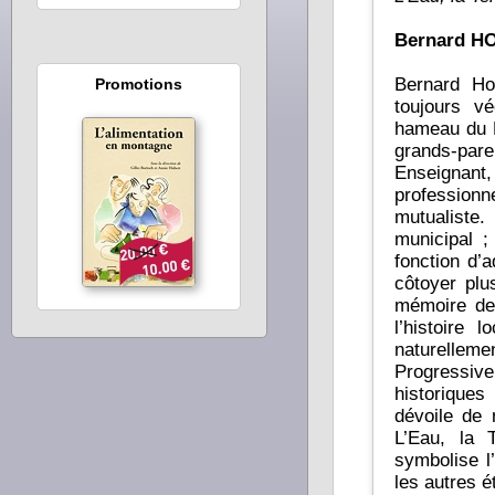
Bernard H
Bernard Ho
Promotions
toujours v
hameau du 
grands-paren
Enseignan
professionnelle a également été marquée par l’engage
mutualiste.
municipal ;
fonction d’
côtoyer plu
mémoire de s
l’histoire
naturellem
Progressiv
historiques
dévoile de 
L’Eau, la 
symbolise l
les autres é