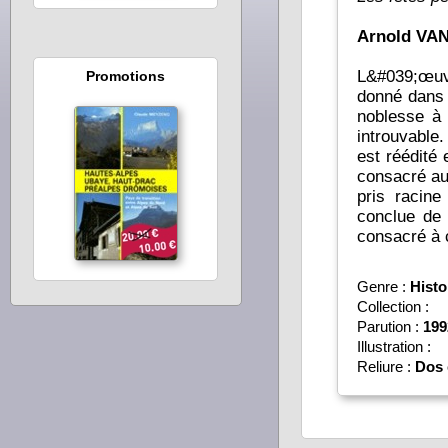
Arnold VA
L&#039;œu
Promotions
donné dans 
noblesse à 
introuvable
est réédité
consacré aux
pris racin
conclue de
consacré à c
Genre :
Histo
Collection :
Parution :
199
Illustration :
Reliure :
Dos 