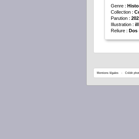
Genre :
Histo
Collection :
C
Parution :
202
Illustration :
il
Reliure :
Dos 
Mentions légales
- Crédit phot