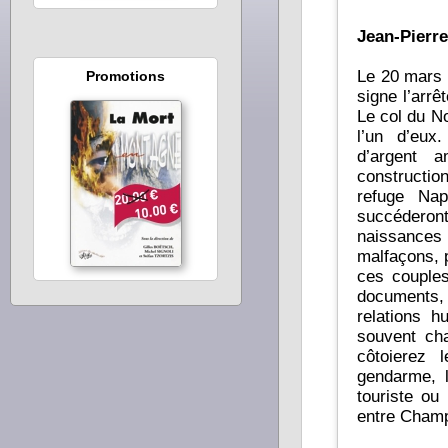
Jean-Pier
Le 20 mars 
Promotions
signe l’arrê
Le col du No
l’un d’eux
d’argent a
constructio
refuge Na
succéderon
naissances
malfaçons, p
ces couples
documents,
relations h
souvent chaotiques. Du bâtiment d’orig
côtoierez l
gendarme, l
touriste ou
entre Champ