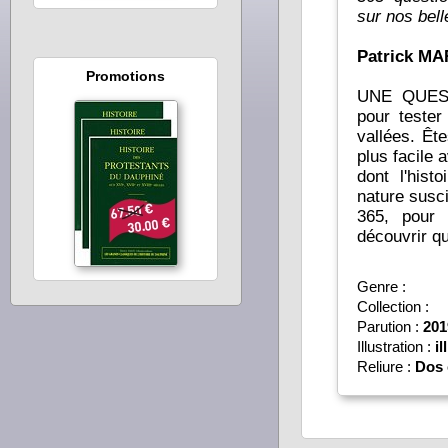
sur nos bell
Patrick M
Promotions
UNE QUES
pour teste
vallées. Êtes-vous d’humeur à jouer ? Rien de
plus facile
dont l'hist
nature susci
365, pour 
Genre :
Collection :
Parution :
201
Illustration :
il
Reliure :
Dos 