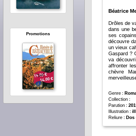
Béatrice Me
Drôles de v
dans une be
Promotions
ses copains. Mais M
découvre da
un vieux cah
Gaspard ? Q
va découvrir ? 
affronter le
chèvre Mar
merveilleus
Genre :
Roma
Collection :
Parution :
201
Illustration :
il
Reliure :
Dos 