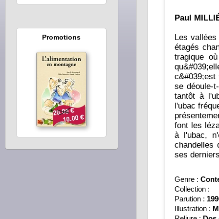
Paul MILLI
Les vallées 
Promotions
étagés chan
tragique où
qu&#039;el
c&#039;est 
se déoule-t
tantôt à l'
l'ubac fréqu
présentemen
font les lé
à l'ubac, n
chandelles 
ses dernier
Genre :
Cont
Collection :
Parution :
199
Illustration :
M
Reliure :
Dos 