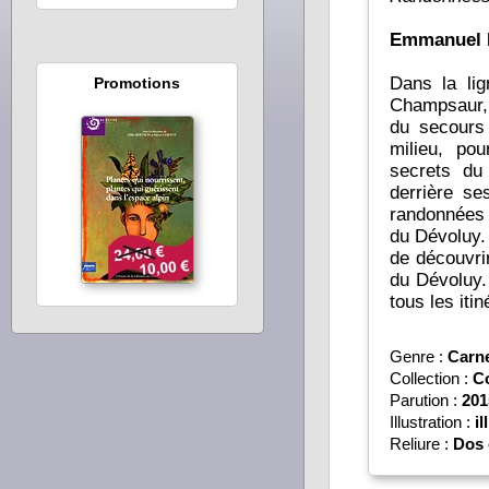
Emmanuel 
Dans la li
Promotions
Champsaur
du secours
milieu, po
secrets du
derrière ses hautes 
randonnées 
du Dévoluy. 
de découvrir
du Dévoluy.
Genre :
Carn
Collection :
Co
Parution :
201
Illustration :
il
Reliure :
Dos 