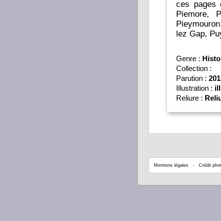
ces pages d
Piemore, P
Pieymouron
lez Gap, Pu
Genre :
Histo
Collection :
Parution :
201
Illustration :
il
Reliure :
Reli
Mentions légales
- Crédit phot