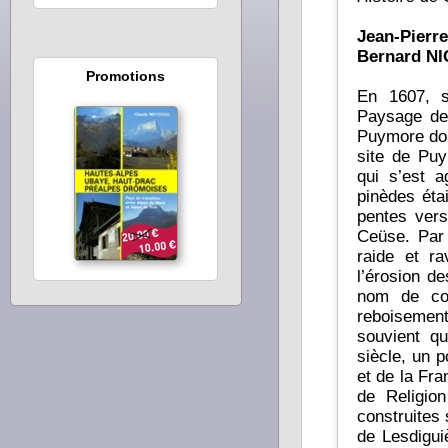
Jean-Pier
Bernard NI
Promotions
En 1607, s
Paysage de
Puymore domi
site de Puy
qui s’est 
pinèdes éta
pentes vers
Ceüse. Par 
raide et r
l’érosion de
nom de col
reboisemen
souvient qu
siècle, un p
et de la France ? Dans une période de guerres c
de Religion
construites
de Lesdigui